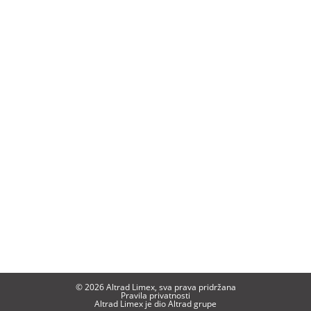
© 2026 Altrad Limex, sva prava pridržana
Pravila privatnosti
Altrad Limex je dio
Altrad
grupe