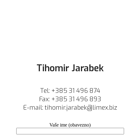
Tihomir Jarabek
Tel: +385 31 496 874
Fax: +385 31 496 893
E-mail: tihomir.jarabek@limex.biz
Vaše ime (obavezno)