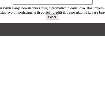
svrhu slanja newslettera i drugih promotivnih e-mailova. Razumijem da s
ristup svojim podacima te ih po želji urediti ili trajno ukloniti iz vaše ba