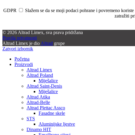
GDPR
Slažem se da se moji podaci pohrane i povremeno koriste u 
zatražiti p
© 2026 Altrad Limex, sva prava pridržana
Pravila privatnosti
Altrad Limex je dio
Altrad
grupe
Zatvori izbornik
Početna
Proizvodi
Altrad Limex
Altrad Poland
Miješalice
Altrad Saint-Denis
Miješalice
Altrad Atika
Altrad-Belle
Altrad Plettac Assco
Fasadne skele
STS
Aluminijske ljestve
Dinamo HIT
Emajlirane cijevi