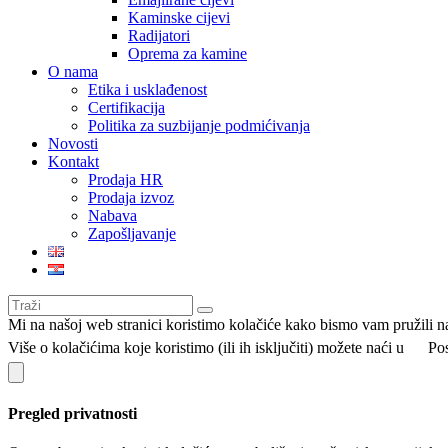
Kaminske cijevi
Radijatori
Oprema za kamine
O nama
Etika i usklađenost
Certifikacija
Politika za suzbijanje podmićivanja
Novosti
Kontakt
Prodaja HR
Prodaja izvoz
Nabava
Zapošljavanje
Mi na našoj web stranici koristimo kolačiće kako bismo vam pružili na
Više o kolačićima koje koristimo (ili ih isključiti) možete naći u
Pos
Pregled privatnosti