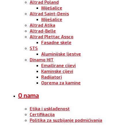
Altrad Poland
Miješalice
Altrad Saint-Denis
Miješalice
Altrad Atika
Altrad-Belle
Altrad Plettac Assco
Fasadne skele
STS
Aluminijske ljestve
Dinamo HIT
Emajlirane cijevi
Kaminske cijevi
Radijatori
Oprema za kamine
O nama
Etika i usklađenost
Certifikacija
Politika za suzbijanje podmićivanja