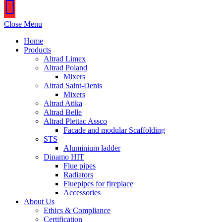
Close Menu
Home
Products
Altrad Limex
Altrad Poland
Mixers
Altrad Saint-Denis
Mixers
Altrad Atika
Altrad Belle
Altrad Plettac Assco
Facade and modular Scaffolding
STS
Aluminium ladder
Dinamo HIT
Flue pipes
Radiators
Fluepipes for fireplace
Accessories
About Us
Ethics & Compliance
Certification